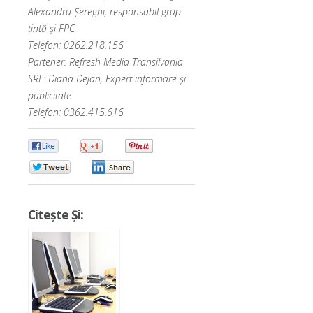
Alexandru Șereghi, responsabil grup
țintă și FPC
Telefon: 0262.218.156
Partener: Refresh Media Transilvania
SRL: Diana Dejan, Expert informare și
publicitate
Telefon: 0362.415.616
0
0
0
0
0
Citește Și: