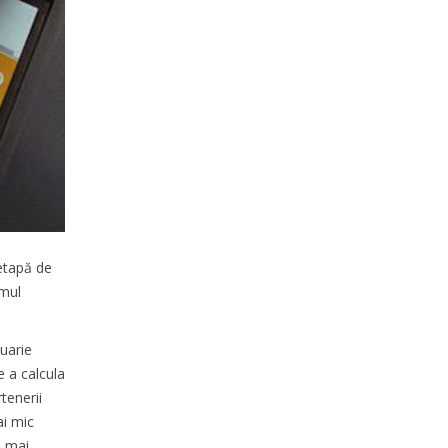
 etapă de
umul
nuarie
e a calcula
tenerii
ai mic
l mai