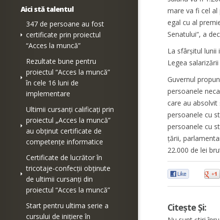
Aici stă talentul
mare va fi cel al 
egal cu al premie
347 de persoane au fost
Senatului“, a de
certificate prin proiectul
“Acces la muncă”
La sfârşitul luni
Rezultate bune pentru
Legea salarizării
proiectul “Acces la muncă”
Guvernul propune 
în cele 16 luni de
persoanele necal
implementare
care au absolvit
Ultimii cursanți calificați prin
persoanele cu st
proiectul „Acces la muncă”
persoanele cu st
au obținut certificate de
ţării, parlamenta
competențe informatice
22.000 de lei bru
Certificate de lucrător în
tricotaje-confecții obținute
0
de ultimii cursanți din
proiectul “Acces la muncă”
Start pentru ultima serie a
Citește Și:
cursului de inițiere în
Nu sunt știri înru