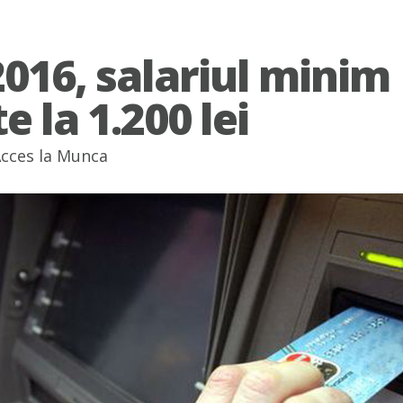
2016, salariul minim
e la 1.200 lei
cces la Munca