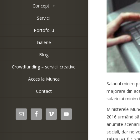
Concept
+
Servicii
Portofoliu
Galerie
Blog
Crowdfunding – servicii creative
Acces la Munca
Salariul minim pe
Contact
majorare din aces
salariului minim 
Ministerele Munc
2016 urmând să s
anumite scenarii
sociali, dar ne 
salariu va fi 1.2