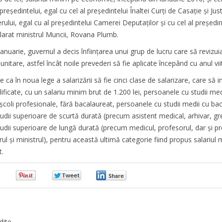
preşedintelui, egal cu cel al preşedintelui Înaltei Curţi de Casaţie şi Justi
rului, egal cu al preşedintelui Camerei Deputaţilor şi cu cel al preşedin
clarat ministrul Muncii, Rovana Plumb.
i ianuarie, guvernul a decis înfiinţarea unui grup de lucru care să revizu
 unitare, astfel încât noile prevederi să fie aplicate începând cu anul vii
ca în noua lege a salarizării să fie cinci clase de salarizare, care să i
ificate, cu un salariu minim brut de 1.200 lei, persoanele cu studii med
 şcoli profesionale, fără bacalaureat, persoanele cu studii medii cu ba
udii superioare de scurtă durată (precum asistent medical, arhivar, gref
udii superioare de lungă durată (precum medicul, profesorul, dar şi pr
rul şi ministrul), pentru această ultimă categorie fiind propus salariul
t.
0
0
0
0
dite.