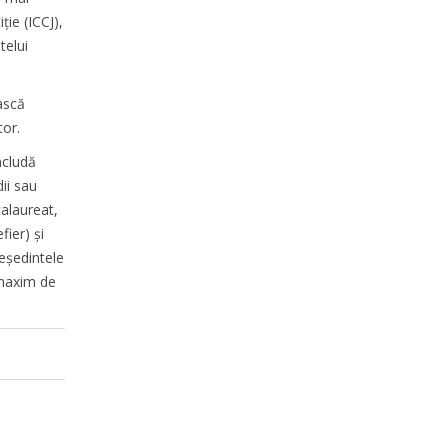
ţie (ICCJ),
telui
iască
tor.
ncludă
ii sau
calaureat,
ier) şi
eşedintele
 maxim de