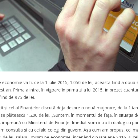
 economie va fi, de la 1 iulie 2015, 1.050 de lei, aceasta fiind a doua
t an. Prima a intrat în vigoare în prima zi a lui 2015, în prezet cuant
fiind de 975 de lei.
ii și cel al Finanțelor discută deja despre o nouă majorare, de la 1 ia
e plătească 1.200 de lei. „Suntem, în momentul de faţă, în situaţia d
, împreună cu Ministerul de Finanţe. Imediat vom intra în dialog cu par
vom consulta şi cu ceilalţi colegi din guvern. Aşa cum am propus, cel m
00 de lei, salariul minim pe economie, începând din ianuarie 2016, şi ce