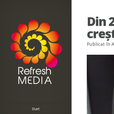
Din 
creșt
Publicat în
A
Start